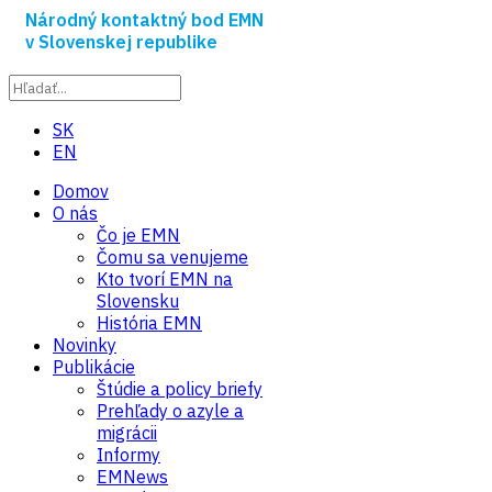
Národný kontaktný bod EMN
v Slovenskej republike
SK
EN
Domov
O nás
Čo je EMN
Čomu sa venujeme
Kto tvorí EMN na
Slovensku
História EMN
Novinky
Publikácie
Štúdie a policy briefy
Prehľady o azyle a
migrácii
Informy
EMNews