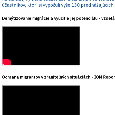
účastníkov, ktorí si vypočuli vyše 130 prednášajúcich
Demýtizovanie migrácie a využitie jej potenciálu - vzdel
Ochrana migrantov v zraniteľných situáciách - IOM Repo