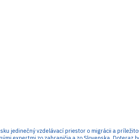
u jedinečný vzdelávací priestor o migrácii a príležit
ými expertmi zo zahraničia a zo Slovenska. Doteraz h