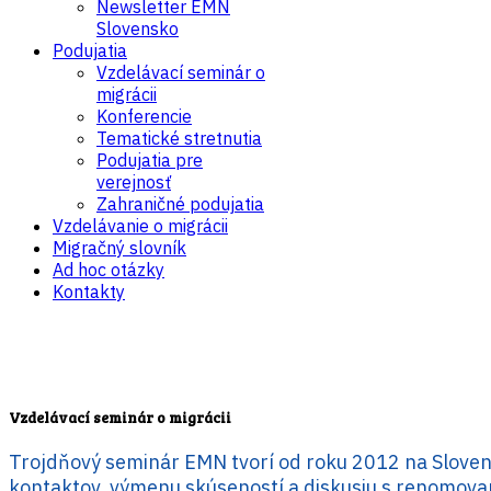
Newsletter EMN
Slovensko
Podujatia
Vzdelávací seminár o
migrácii
Konferencie
Tematické stretnutia
Podujatia pre
verejnosť
Zahraničné podujatia
Vzdelávanie o migrácii
Migračný slovník
Ad hoc otázky
Kontakty
Vzdelávací seminár o migrácii
Trojdňový seminár EMN tvorí od roku 2012 na Slovensk
kontaktov, výmenu skúseností a diskusiu s renomovan