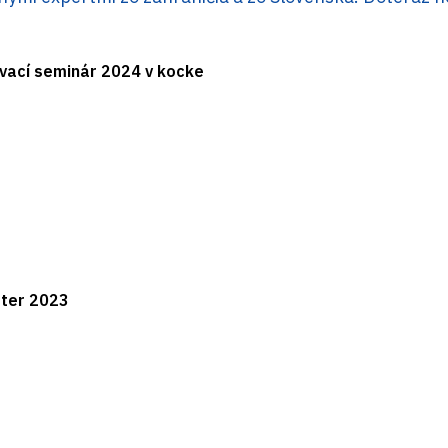
.
ávací seminár 2024 v kocke
rter 2023