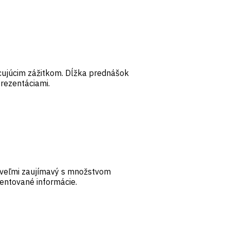
cujúcim zážitkom. Dĺžka prednášok
rezentáciami.
 veľmi zaujímavý s množstvom
zentované informácie.