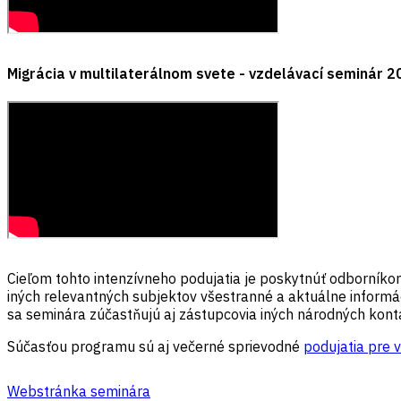
Migrácia v multilaterálnom svete - vzdelávací seminár 2
Cieľom tohto intenzívneho podujatia je poskytnúť odborníkom
iných relevantných subjektov všestranné a aktuálne informá
sa seminára zúčastňujú aj zástupcovia iných národných ko
Súčasťou programu sú aj večerné sprievodné
podujatia pre 
Webstránka seminára