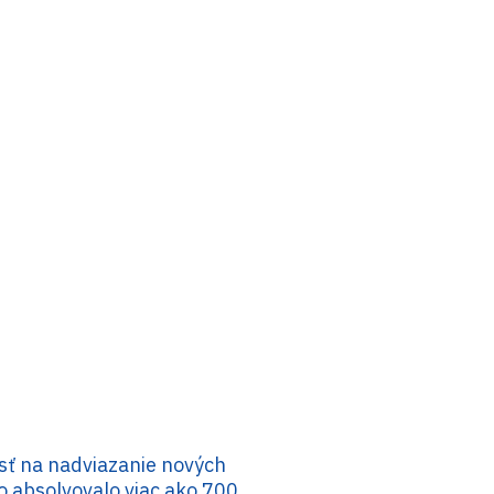
osť na nadviazanie nových
o absolvovalo viac ako 700