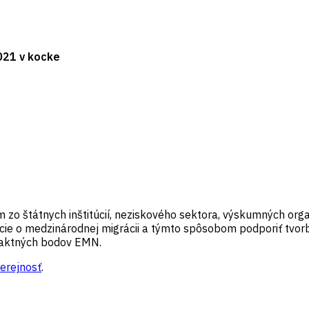
021 v kocke
 zo štátnych inštitúcií, neziskového sektora, výskumných orga
cie o medzinárodnej migrácii a týmto spôsobom podporiť tvor
ntaktných bodov EMN.
verejnosť
.