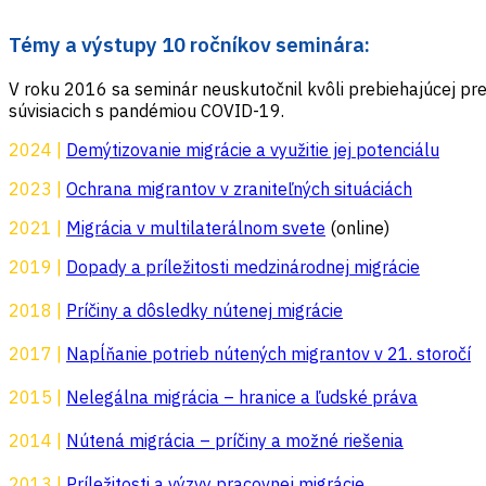
Témy a výstupy 10 ročníkov seminára:
V roku 2016 sa seminár neuskutočnil kvôli prebiehajúcej pr
súvisiacich s pandémiou COVID-19.
2024 |
Demýtizovanie migrácie a využitie jej potenciálu
2023 |
Ochrana migrantov v zraniteľných situáciách
2021 |
Migrácia v multilaterálnom svete
(online)
2019 |
Dopady a príležitosti medzinárodnej migrácie
2018 |
Príčiny a dôsledky nútenej migrácie
2017 |
Napĺňanie potrieb nútených migrantov v 21. storočí
2015 |
Nelegálna migrácia – hranice a ľudské práva
2014 |
Nútená migrácia – príčiny a možné riešenia
2013 |
Príležitosti a výzvy pracovnej migrácie