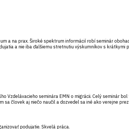
m a na prax. Široké spektrum informácií robí seminár oboha
jatia a nie iba ďalšiemu stretnutiu výskumníkov s krátkymi p
šho Vzdelávacieho seminára EMN o migrácii. Celý seminár bol
m sa človek aj niečo naučil a dozvedel sa iné ako verejne pre
anizovať podujatie. Skvelá práca.