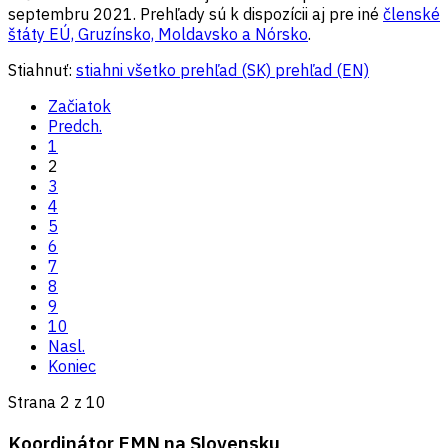
septembru 2021. Prehľady sú k dispozícii aj pre iné
členské
štáty EÚ, Gruzínsko, Moldavsko a Nórsko
.
Stiahnuť:
stiahni všetko
prehľad (SK)
prehľad (EN)
Začiatok
Predch.
1
2
3
4
5
6
7
8
9
10
Nasl.
Koniec
Strana 2 z 10
Koordinátor EMN na Slovensku