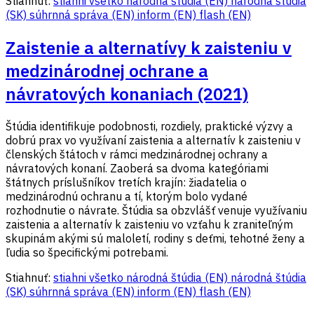
Stiahnuť:
stiahni všetko
národná štúdia (EN)
národná štúdia
(SK)
súhrnná správa (EN)
inform (EN)
flash (EN)
Zaistenie a alternatívy k zaisteniu v
medzinárodnej ochrane a
návratových konaniach (2021)
Štúdia identifikuje podobnosti, rozdiely, praktické výzvy a
dobrú prax vo využívaní zaistenia a alternatív k zaisteniu v
členských štátoch v rámci medzinárodnej ochrany a
návratových konaní. Zaoberá sa dvoma kategóriami
štátnych príslušníkov tretích krajín: žiadatelia o
medzinárodnú ochranu a tí, ktorým bolo vydané
rozhodnutie o návrate. Štúdia sa obzvlášť venuje využívaniu
zaistenia a alternatív k zaisteniu vo vzťahu k zraniteľným
skupinám akými sú maloletí, rodiny s deťmi, tehotné ženy a
ľudia so špecifickými potrebami.
Stiahnuť:
stiahni všetko
národná štúdia (EN)
národná štúdia
(SK)
súhrnná správa (EN)
inform (EN)
flash (EN)