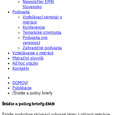
Newsletter EMN
Slovensko
Podujatia
Vzdelávací seminár o
migrácii
Konferencie
Tematické stretnutia
Podujatia pre
verejnosť
Zahraničné podujatia
Vzdelávanie o migrácii
Migračný slovník
Ad hoc otázky
Kontakty
DOMOV
/
Publikácie
/
Štúdie a policy briefy
Štúdie a policy briefy EMN
Štúdie podrobne skúmajú vybrané témy z oblasti migrácie