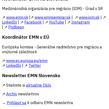
Medzinárodná organizácia pre migráciu (IOM) - Úrad v SR
↗
www.emn.sk
|↗
www.emnseminar.sk
| ↗
www.iom.sk
| ↗
LinkedIn
| ↗
Facebook
| ↗
YouTube
| ↗
Instagram
| ↗
Podbean
Koordinátor EMN v EÚ
Európska komisia - Generálne riaditeľstvo pre migráciu a
vnútorné záležitosti
↗
www.ec.europa.eu/emn
↗
LinkedIn
| ↗
Twitter
Newsletter EMN Slovensko
↗ Stiahnite si
aktuálne číslo
↗
Archív
newslettrov
→
Prihlásiť sa
k odberu EMN newslettra