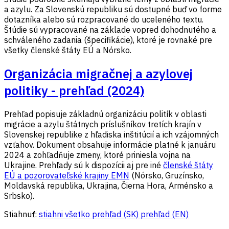
a azylu. Za Slovenskú republiku sú dostupné buď vo forme
dotazníka alebo sú rozpracované do uceleného textu.
Štúdie sú vypracované na základe vopred dohodnutého a
schváleného zadania (špecifikácie), ktoré je rovnaké pre
všetky členské štáty EÚ a Nórsko.
Organizácia migračnej a azylovej
politiky - prehľad (2024)
Prehľad popisuje základnú organizáciu politík v oblasti
migrácie a azylu štátnych príslušníkov tretích krajín v
Slovenskej republike z hľadiska inštitúcií a ich vzájomných
vzťahov. Dokument obsahuje informácie platné k januáru
2024 a zohľadňuje zmeny, ktoré priniesla vojna na
Ukrajine. Prehľady sú k dispozícii aj pre iné
členské štáty
EÚ a pozorovateľské krajiny EMN
(Nórsko, Gruzínsko,
Moldavská republika, Ukrajina, Čierna Hora, Arménsko a
Srbsko).
Stiahnuť:
stiahni všetko
prehľad (SK)
prehľad (EN)