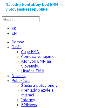
Národný kontaktný bod EMN
v Slovenskej republike
SK
EN
Domov
O nás
Čo je EMN
Čomu sa venujeme
Kto tvorí EMN na
Slovensku
História EMN
Novinky
Publikácie
Štúdie a policy briefy
Prehľady o azyle a
migrácii
Informy
EMNews