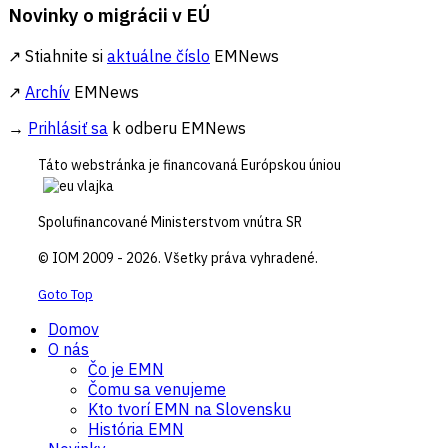
Novinky o migrácii v EÚ
↗ Stiahnite si
aktuálne číslo
EMNews
↗
Archív
EMNews
→
Prihlásiť sa
k odberu EMNews
Táto webstránka je financovaná Európskou úniou
Spolufinancované Ministerstvom vnútra SR
© IOM 2009 - 2026. Všetky práva vyhradené.
Goto Top
Domov
O nás
Čo je EMN
Čomu sa venujeme
Kto tvorí EMN na Slovensku
História EMN