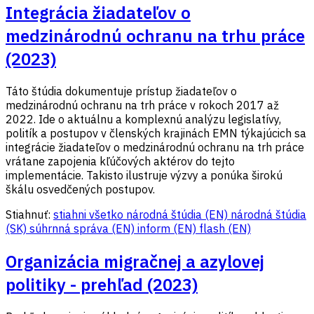
Integrácia žiadateľov o
medzinárodnú ochranu na trhu práce
(2023)
Táto štúdia dokumentuje prístup žiadateľov o
medzinárodnú ochranu na trh práce v rokoch 2017 až
2022. Ide o aktuálnu a komplexnú analýzu legislatívy,
politík a postupov v členských krajinách EMN týkajúcich sa
integrácie žiadateľov o medzinárodnú ochranu na trh práce
vrátane zapojenia kľúčových aktérov do tejto
implementácie. Takisto ilustruje výzvy a ponúka širokú
škálu osvedčených postupov.
Stiahnuť:
stiahni všetko
národná štúdia (EN)
národná štúdia
(SK)
súhrnná správa (EN)
inform (EN)
flash (EN)
Organizácia migračnej a azylovej
politiky - prehľad (2023)