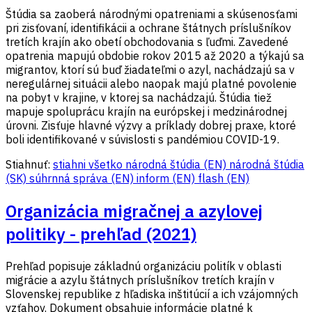
Štúdia sa zaoberá národnými opatreniami a skúsenosťami
pri zisťovaní, identifikácii a ochrane štátnych príslušníkov
tretích krajín ako obetí obchodovania s ľuďmi. Zavedené
opatrenia mapujú obdobie rokov 2015 až 2020 a týkajú sa
migrantov, ktorí sú buď žiadateľmi o azyl, nachádzajú sa v
neregulárnej situácii alebo naopak majú platné povolenie
na pobyt v krajine, v ktorej sa nachádzajú. Štúdia tiež
mapuje spoluprácu krajín na európskej i medzinárodnej
úrovni. Zisťuje hlavné výzvy a príklady dobrej praxe, ktoré
boli identifikované v súvislosti s pandémiou COVID-19.
Stiahnuť:
stiahni všetko
národná štúdia (EN)
národná štúdia
(SK)
súhrnná správa (EN)
inform (EN)
flash (EN)
Organizácia migračnej a azylovej
politiky - prehľad (2021)
Prehľad popisuje základnú organizáciu politík v oblasti
migrácie a azylu štátnych príslušníkov tretích krajín v
Slovenskej republike z hľadiska inštitúcií a ich vzájomných
vzťahov. Dokument obsahuje informácie platné k