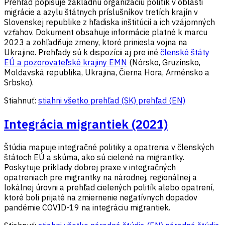
Prehľad popisuje základnú organizáciu politík v oblasti
migrácie a azylu štátnych príslušníkov tretích krajín v
Slovenskej republike z hľadiska inštitúcií a ich vzájomných
vzťahov. Dokument obsahuje informácie platné k marcu
2023 a zohľadňuje zmeny, ktoré priniesla vojna na
Ukrajine. Prehľady sú k dispozícii aj pre iné
členské štáty
EÚ a pozorovateľské krajiny EMN
(Nórsko, Gruzínsko,
Moldavská republika, Ukrajina, Čierna Hora, Arménsko a
Srbsko).
Stiahnuť:
stiahni všetko
prehľad (SK)
prehľad (EN)
Integrácia migrantiek (2021)
Štúdia mapuje integračné politiky a opatrenia v členských
štátoch EÚ a skúma, ako sú cielené na migrantky.
Poskytuje príklady dobrej praxe v integračných
opatreniach pre migrantky na národnej, regionálnej a
lokálnej úrovni a prehľad cielených politík alebo opatrení,
ktoré boli prijaté na zmiernenie negatívnych dopadov
pandémie COVID-19 na integráciu migrantiek.