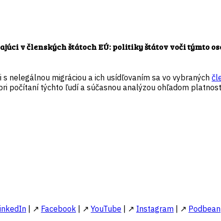
ajúci v členských štátoch EÚ: politiky štátov voči týmto o
i s nelegálnou migráciou a ich usídľovaním sa vo vybraných
čl
i počítaní týchto ľudí a súčasnou analýzou ohľadom platnosti
inkedIn
| ↗
Facebook
| ↗
YouTube
| ↗
Instagram
| ↗
Podbean