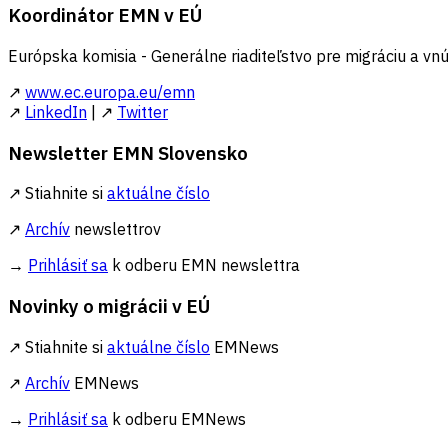
Koordinátor EMN v EÚ
Európska komisia - Generálne riaditeľstvo pre migráciu a vnú
↗
www.ec.europa.eu/emn
↗
LinkedIn
| ↗
Twitter
Newsletter EMN Slovensko
↗ Stiahnite si
aktuálne číslo
↗
Archív
newslettrov
→
Prihlásiť sa
k odberu EMN newslettra
Novinky o migrácii v EÚ
↗ Stiahnite si
aktuálne číslo
EMNews
↗
Archív
EMNews
→
Prihlásiť sa
k odberu EMNews