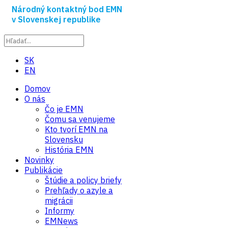
Národný kontaktný bod EMN
v Slovenskej republike
SK
EN
Domov
O nás
Čo je EMN
Čomu sa venujeme
Kto tvorí EMN na
Slovensku
História EMN
Novinky
Publikácie
Štúdie a policy briefy
Prehľady o azyle a
migrácii
Informy
EMNews