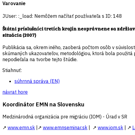
Varovanie
JUser: :_load: Nemôžem načítať používateľa s ID: 148
Štátni príslušníci tretích krajín neoprávnene sa zdržiav
situácia (2007)
Publikácia sa, okrem iného, zaoberá počtom osôb v súvislost
skúmaných ukazovateľov, metodológiou, ktorá bola použitá pr
nepodieľala na tvorbe tejto štúdie.
Stiahnuť:
súhrnná správa (EN)
návrat hore
Koordinátor EMN na Slovensku
Medzinárodná organizácia pre migráciu (IOM) - Úrad v SR
↗
www.emn.sk
|↗
www.emnseminar.sk
| ↗
www.iom.sk
| ↗
L