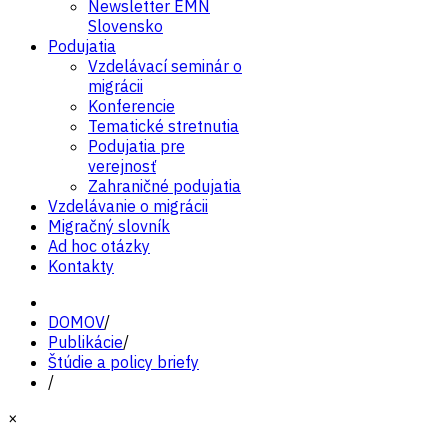
Newsletter EMN
Slovensko
Podujatia
Vzdelávací seminár o
migrácii
Konferencie
Tematické stretnutia
Podujatia pre
verejnosť
Zahraničné podujatia
Vzdelávanie o migrácii
Migračný slovník
Ad hoc otázky
Kontakty
DOMOV
/
Publikácie
/
Štúdie a policy briefy
/
×