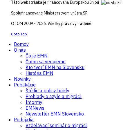
Táto webstránka je financovaná Európskou úniou
Spolufinancované Ministerstvom vnútra SR
© IOM 2009 - 2026. Všetky práva vyhradené.
Goto Top
Domov
O nás
Čo je EMN
Čomu sa venujeme
Kto tvorí EMN na Slovensku
História EMN
Novinky
Publikácie
Štúdie a policy briefy
Prehľady o azyle a migrácii
Informy
EMNews
Newsletter EMN Slovensko
Podujatia
Vzdelávací seminár o migrácii