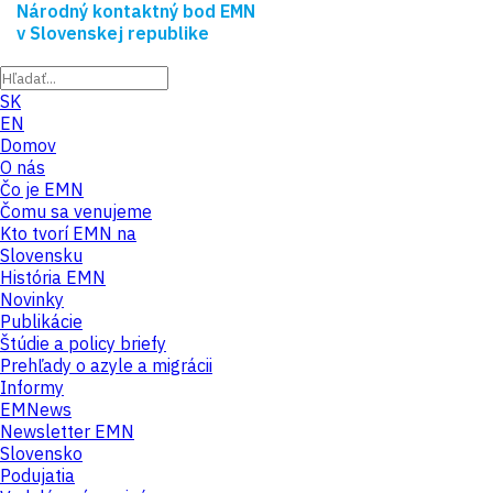
Národný kontaktný bod EMN
v Slovenskej republike
SK
EN
Domov
O nás
Čo je EMN
Čomu sa venujeme
Kto tvorí EMN na
Slovensku
História EMN
Novinky
Publikácie
Štúdie a policy briefy
Prehľady o azyle a migrácii
Informy
EMNews
Newsletter EMN
Slovensko
Podujatia