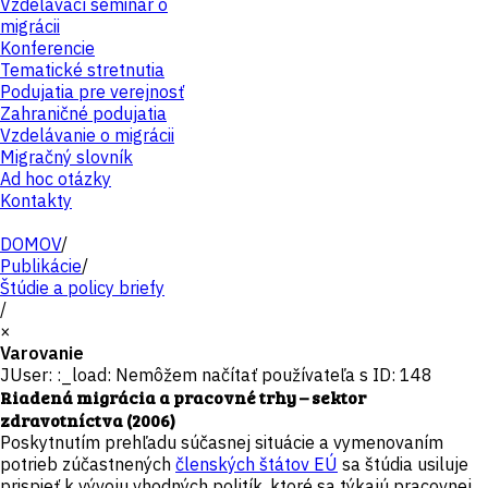
Vzdelávací seminár o
migrácii
Konferencie
Tematické stretnutia
Podujatia pre verejnosť
Zahraničné podujatia
Vzdelávanie o migrácii
Migračný slovník
Ad hoc otázky
Kontakty
DOMOV
/
Publikácie
/
Štúdie a policy briefy
/
×
Varovanie
JUser: :_load: Nemôžem načítať používateľa s ID: 148
Riadená migrácia a pracovné trhy – sektor
zdravotníctva (2006)
Poskytnutím prehľadu súčasnej situácie a vymenovaním
potrieb zúčastnených
členských štátov EÚ
sa štúdia usiluje
prispieť k vývoju vhodných politík, ktoré sa týkajú pracovnej