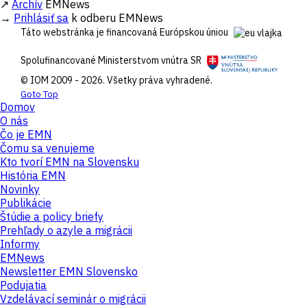
↗
Archív
EMNews
→
Prihlásiť sa
k odberu EMNews
Táto webstránka je financovaná Európskou úniou
Spolufinancované Ministerstvom vnútra SR
© IOM 2009 - 2026. Všetky práva vyhradené.
Goto Top
Domov
O nás
Čo je EMN
Čomu sa venujeme
Kto tvorí EMN na Slovensku
História EMN
Novinky
Publikácie
Štúdie a policy briefy
Prehľady o azyle a migrácii
Informy
EMNews
Newsletter EMN Slovensko
Podujatia
Vzdelávací seminár o migrácii