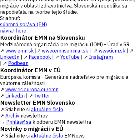
migrácie v oblasti zdravotníctva. Slovenská republika sa
nepodieľala na tvorbe tejto štúdie.
Stiahnuť:
súhrnná správa (EN)
návrat hore
Koordinátor EMN na Slovensku
Medzinárodná organizácia pre migráciu (IOM) - Úrad v SR
↗
www.emn.sk
|↗
www.emnseminar.sk
| ↗
www.iom.sk
| ↗
LinkedIn
| ↗
Facebook
| ↗
YouTube
| ↗
Instagram
| ↗
Podbean
Koordinátor EMN v EÚ
Európska komisia - Generálne riaditeľstvo pre migráciu a
vnútorné záležitosti
↗
www.ec.europa.eu/emn
↗
LinkedIn
| ↗
Twitter
Newsletter EMN Slovensko
↗ Stiahnite si
aktuálne číslo
↗
Archív
newslettrov
→
Prihlásiť sa
k odberu EMN newslettra
Novinky o migrácii v EÚ
↗ Stiahnite si
aktuálne číslo
EMNews