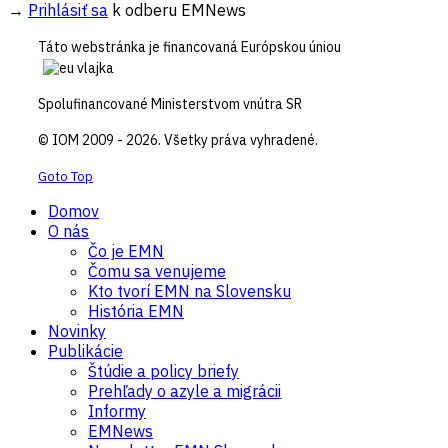
→
Prihlásiť sa
k odberu EMNews
Táto webstránka je financovaná Európskou úniou
Spolufinancované Ministerstvom vnútra SR
© IOM 2009 - 2026. Všetky práva vyhradené.
Goto Top
Domov
O nás
Čo je EMN
Čomu sa venujeme
Kto tvorí EMN na Slovensku
História EMN
Novinky
Publikácie
Štúdie a policy briefy
Prehľady o azyle a migrácii
Informy
EMNews