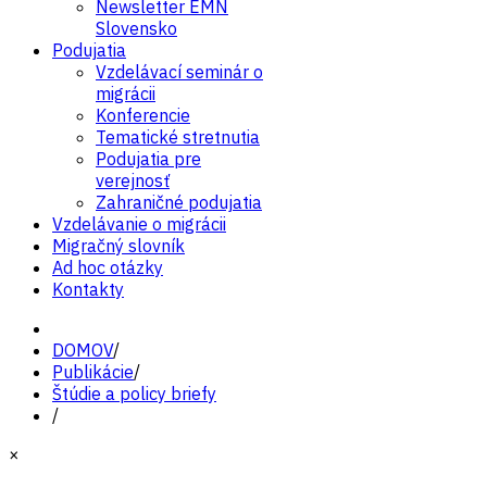
Newsletter EMN
Slovensko
Podujatia
Vzdelávací seminár o
migrácii
Konferencie
Tematické stretnutia
Podujatia pre
verejnosť
Zahraničné podujatia
Vzdelávanie o migrácii
Migračný slovník
Ad hoc otázky
Kontakty
DOMOV
/
Publikácie
/
Štúdie a policy briefy
/
×