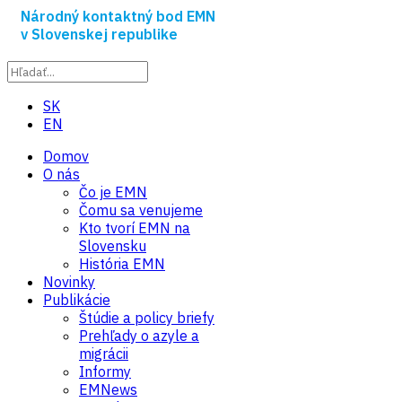
Národný kontaktný bod EMN
v Slovenskej republike
SK
EN
Domov
O nás
Čo je EMN
Čomu sa venujeme
Kto tvorí EMN na
Slovensku
História EMN
Novinky
Publikácie
Štúdie a policy briefy
Prehľady o azyle a
migrácii
Informy
EMNews