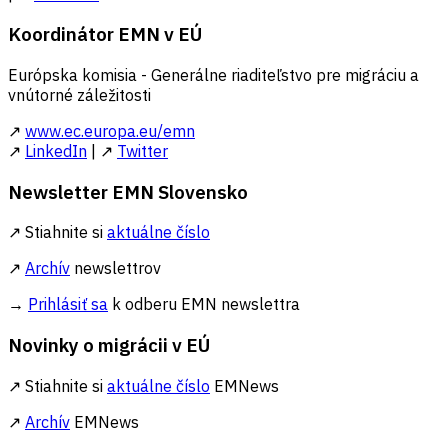
Koordinátor EMN v EÚ
Európska komisia - Generálne riaditeľstvo pre migráciu a
vnútorné záležitosti
↗
www.ec.europa.eu/emn
↗
LinkedIn
| ↗
Twitter
Newsletter EMN Slovensko
↗ Stiahnite si
aktuálne číslo
↗
Archív
newslettrov
→
Prihlásiť sa
k odberu EMN newslettra
Novinky o migrácii v EÚ
↗ Stiahnite si
aktuálne číslo
EMNews
↗
Archív
EMNews