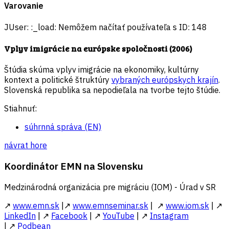
Varovanie
JUser: :_load: Nemôžem načítať používateľa s ID: 148
Vplyv imigrácie na európske spoločnosti (2006)
Štúdia skúma vplyv imigrácie na ekonomiky, kultúrny
kontext a politické štruktúry
vybraných európskych krajín
.
Slovenská republika sa nepodieľala na tvorbe tejto štúdie.
Stiahnuť:
súhrnná správa (EN)
návrat hore
Koordinátor EMN na Slovensku
Medzinárodná organizácia pre migráciu (IOM) - Úrad v SR
↗
www.emn.sk
|↗
www.emnseminar.sk
| ↗
www.iom.sk
| ↗
LinkedIn
| ↗
Facebook
| ↗
YouTube
| ↗
Instagram
| ↗
Podbean