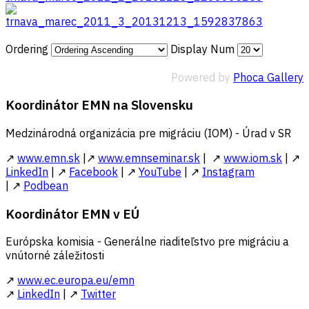
Ordering
Display Num
Powered by
Phoca Gallery
Koordinátor EMN na Slovensku
Medzinárodná organizácia pre migráciu (IOM) - Úrad v SR
↗
www.emn.sk
|↗
www.emnseminar.sk
| ↗
www.iom.sk
| ↗
LinkedIn
| ↗
Facebook
| ↗
YouTube
| ↗
Instagram
| ↗
Podbean
Koordinátor EMN v EÚ
Európska komisia - Generálne riaditeľstvo pre migráciu a
vnútorné záležitosti
↗
www.ec.europa.eu/emn
↗
LinkedIn
| ↗
Twitter