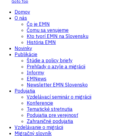
Goto Top
Domov
O nás
Čo je EMN
Čomu sa venujeme
Kto tvorí EMN na Slovensku
História EMN
Novinky
Publikácie
Štúdie a policy briefy
Prehľady o azyle a migrácii
Informy
EMNews
Newsletter EMN Slovensko
Podujatia
Vzdelávací seminár o migrácii
Konferencie
Tematické stretnutia
Podujatia pre verejnosť
Zahraničné podujatia
Vzdelávanie o migrácii
Migračný slovník