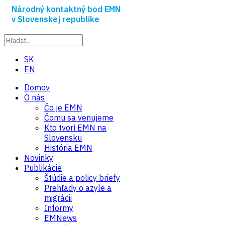
Národný kontaktný bod EMN
v Slovenskej republike
SK
EN
Domov
O nás
Čo je EMN
Čomu sa venujeme
Kto tvorí EMN na
Slovensku
História EMN
Novinky
Publikácie
Štúdie a policy briefy
Prehľady o azyle a
migrácii
Informy
EMNews