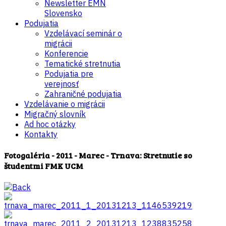
Newsletter EMN
Slovensko
Podujatia
Vzdelávací seminár o
migrácii
Konferencie
Tematické stretnutia
Podujatia pre
verejnosť
Zahraničné podujatia
Vzdelávanie o migrácii
Migračný slovník
Ad hoc otázky
Kontakty
Fotogaléria - 2011 - Marec - Trnava: Stretnutie so
študentmi FMK UCM