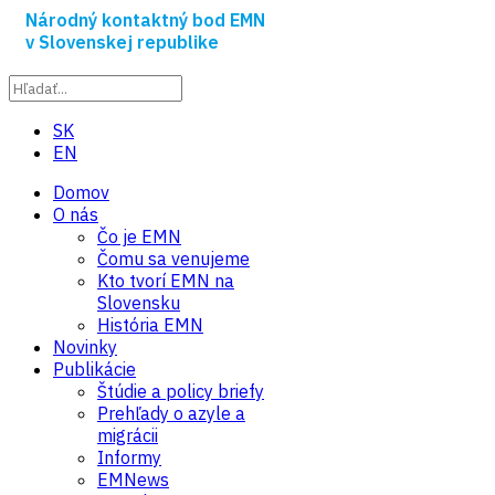
Národný kontaktný bod EMN
v Slovenskej republike
SK
EN
Domov
O nás
Čo je EMN
Čomu sa venujeme
Kto tvorí EMN na
Slovensku
História EMN
Novinky
Publikácie
Štúdie a policy briefy
Prehľady o azyle a
migrácii
Informy
EMNews