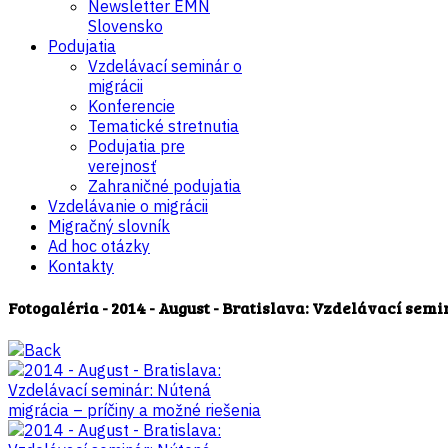
Newsletter EMN
Slovensko
Podujatia
Vzdelávací seminár o
migrácii
Konferencie
Tematické stretnutia
Podujatia pre
verejnosť
Zahraničné podujatia
Vzdelávanie o migrácii
Migračný slovník
Ad hoc otázky
Kontakty
Fotogaléria - 2014 - August - Bratislava: Vzdelávací sem