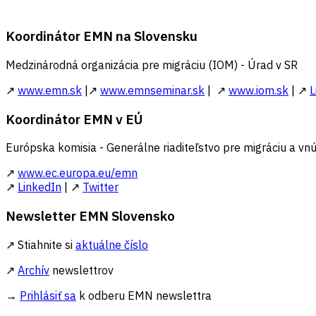
Koordinátor EMN na Slovensku
Medzinárodná organizácia pre migráciu (IOM) - Úrad v SR
↗
www.emn.sk
|↗
www.emnseminar.sk
| ↗
www.iom.sk
| ↗
L
Koordinátor EMN v EÚ
Európska komisia - Generálne riaditeľstvo pre migráciu a vnú
↗
www.ec.europa.eu/emn
↗
LinkedIn
| ↗
Twitter
Newsletter EMN Slovensko
↗ Stiahnite si
aktuálne číslo
↗
Archív
newslettrov
→
Prihlásiť sa
k odberu EMN newslettra