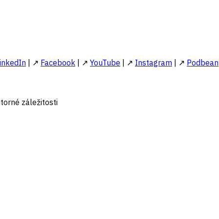
inkedIn
| ↗
Facebook
| ↗
YouTube
| ↗
Instagram
| ↗
Podbean
torné záležitosti