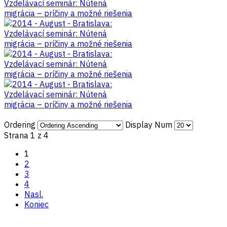
Ordering
Display Num
Strana 1 z 4
1
2
3
4
Nasl.
Koniec