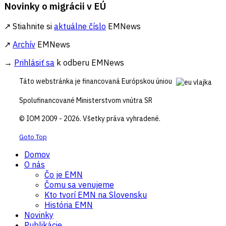
Novinky o migrácii v EÚ
↗ Stiahnite si
aktuálne číslo
EMNews
↗
Archív
EMNews
→
Prihlásiť sa
k odberu EMNews
Táto webstránka je financovaná Európskou úniou
Spolufinancované Ministerstvom vnútra SR
© IOM 2009 - 2026. Všetky práva vyhradené.
Goto Top
Domov
O nás
Čo je EMN
Čomu sa venujeme
Kto tvorí EMN na Slovensku
História EMN
Novinky
Publikácie