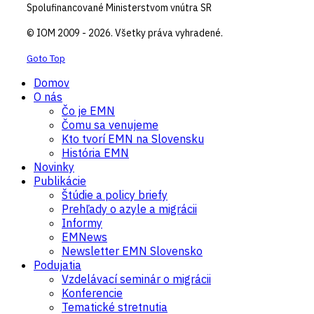
Spolufinancované Ministerstvom vnútra SR
© IOM 2009 - 2026. Všetky práva vyhradené.
Goto Top
Domov
O nás
Čo je EMN
Čomu sa venujeme
Kto tvorí EMN na Slovensku
História EMN
Novinky
Publikácie
Štúdie a policy briefy
Prehľady o azyle a migrácii
Informy
EMNews
Newsletter EMN Slovensko
Podujatia
Vzdelávací seminár o migrácii
Konferencie
Tematické stretnutia