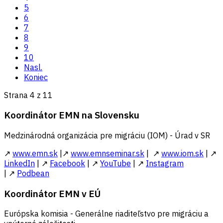
5
6
7
8
9
10
Nasl.
Koniec
Strana 4 z 11
Koordinátor EMN na Slovensku
Medzinárodná organizácia pre migráciu (IOM) - Úrad v SR
↗
www.emn.sk
|↗
www.emnseminar.sk
| ↗
www.iom.sk
| ↗
LinkedIn
| ↗
Facebook
| ↗
YouTube
| ↗
Instagram
| ↗
Podbean
Koordinátor EMN v EÚ
Európska komisia - Generálne riaditeľstvo pre migráciu a