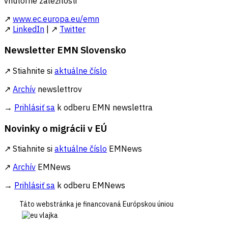
vnútorné záležitosti
↗
www.ec.europa.eu/emn
↗
LinkedIn
| ↗
Twitter
Newsletter EMN Slovensko
↗ Stiahnite si
aktuálne číslo
↗
Archív
newslettrov
→
Prihlásiť sa
k odberu EMN newslettra
Novinky o migrácii v EÚ
↗ Stiahnite si
aktuálne číslo
EMNews
↗
Archív
EMNews
→
Prihlásiť sa
k odberu EMNews
Táto webstránka je financovaná Európskou úniou