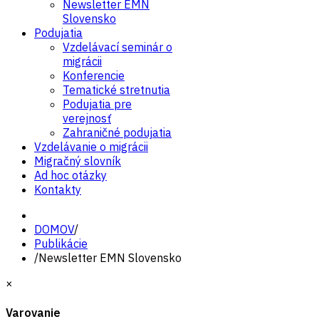
Newsletter EMN
Slovensko
Podujatia
Vzdelávací seminár o
migrácii
Konferencie
Tematické stretnutia
Podujatia pre
verejnosť
Zahraničné podujatia
Vzdelávanie o migrácii
Migračný slovník
Ad hoc otázky
Kontakty
DOMOV
/
Publikácie
/
Newsletter EMN Slovensko
×
Varovanie