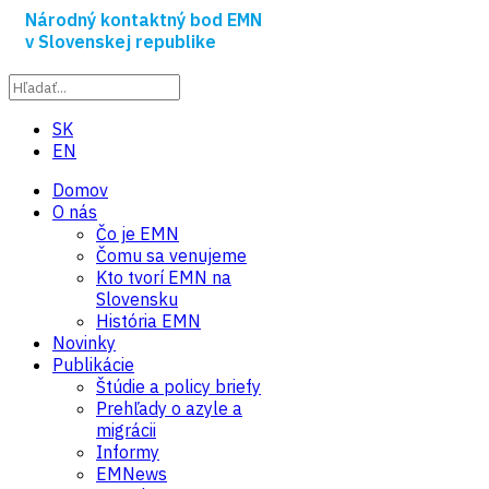
Národný kontaktný bod EMN
v Slovenskej republike
SK
EN
Domov
O nás
Čo je EMN
Čomu sa venujeme
Kto tvorí EMN na
Slovensku
História EMN
Novinky
Publikácie
Štúdie a policy briefy
Prehľady o azyle a
migrácii
Informy
EMNews