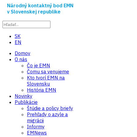
Národný kontaktný bod EMN
v Slovenskej republike
SK
EN
Domov
O nás
Čo je EMN
Čomu sa venujeme
Kto tvorí EMN na
Slovensku
História EMN
Novinky
Publikácie
Štúdie a policy briefy
Prehľady o azyle a
migrácii
Informy
EMNews