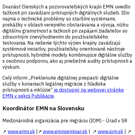
Dvanásť členských a pozorovateľských krajín EMN uviedlo
ťažkosti pri zavádzaní prístupných digitálnych služieb. Išlo
najmä o technické problémy so staršími systémami,
prekážky v oblasti verejného obstarávania a vývoja, nízku
digitálnu gramotnosť a ťažkosti pri zapájaní žiadateľov so
zdravotným znevýhodnením do používateľského
testovania. Na riešenie týchto výziev krajiny zavádzajú
systémové iniciatívy, používateľsky orientované nástroje
prístupnosti, hybridné modely kombinujúce digitálne služby
s osobnou podporou, ako aj priebežné audity prístupnosti a
výskum.
Celý inform „Preklenutie digitálnej priepasti: digitálne
služby v konaniach legálnej migrácie z hľadiska
prístupnosti a inklúzie“
je dostupný na webovej stránke
EMN v sekcii Publikácie
.
Koordinátor EMN na Slovensku
Medzinárodná organizácia pre migráciu (IOM) - Úrad v SR
↗
www.emn.sk
|↗
www.emnseminar.sk
| ↗
www.iom.sk
| ↗