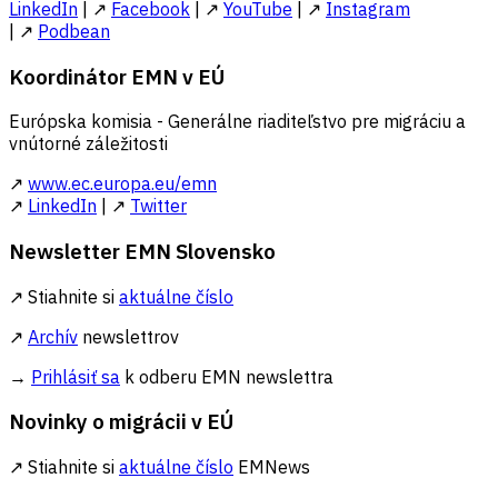
LinkedIn
| ↗
Facebook
| ↗
YouTube
| ↗
Instagram
| ↗
Podbean
Koordinátor EMN v EÚ
Európska komisia - Generálne riaditeľstvo pre migráciu a
vnútorné záležitosti
↗
www.ec.europa.eu/emn
↗
LinkedIn
| ↗
Twitter
Newsletter EMN Slovensko
↗ Stiahnite si
aktuálne číslo
↗
Archív
newslettrov
→
Prihlásiť sa
k odberu EMN newslettra
Novinky o migrácii v EÚ
↗ Stiahnite si
aktuálne číslo
EMNews