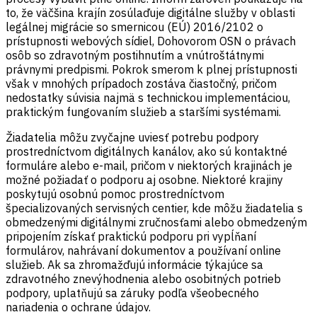
to, že väčšina krajín zosúlaďuje digitálne služby v oblasti
legálnej migrácie so smernicou (EÚ) 2016/2102 o
prístupnosti webových sídiel, Dohovorom OSN o právach
osôb so zdravotným postihnutím a vnútroštátnymi
právnymi predpismi. Pokrok smerom k plnej prístupnosti
však v mnohých prípadoch zostáva čiastočný, pričom
nedostatky súvisia najmä s technickou implementáciou,
praktickým fungovaním služieb a staršími systémami.
Žiadatelia môžu zvyčajne uviesť potrebu podpory
prostredníctvom digitálnych kanálov, ako sú kontaktné
formuláre alebo e-mail, pričom v niektorých krajinách je
možné požiadať o podporu aj osobne. Niektoré krajiny
poskytujú osobnú pomoc prostredníctvom
špecializovaných servisných centier, kde môžu žiadatelia s
obmedzenými digitálnymi zručnosťami alebo obmedzeným
pripojením získať praktickú podporu pri vypĺňaní
formulárov, nahrávaní dokumentov a používaní online
služieb. Ak sa zhromažďujú informácie týkajúce sa
zdravotného znevýhodnenia alebo osobitných potrieb
podpory, uplatňujú sa záruky podľa všeobecného
nariadenia o ochrane údajov.