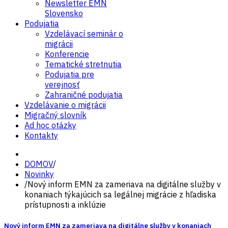
Newsletter EMN
Slovensko
Podujatia
Vzdelávací seminár o
migrácii
Konferencie
Tematické stretnutia
Podujatia pre
verejnosť
Zahraničné podujatia
Vzdelávanie o migrácii
Migračný slovník
Ad hoc otázky
Kontakty
DOMOV
/
Novinky
/
Nový inform EMN za zameriava na digitálne služby v
konaniach týkajúcich sa legálnej migrácie z hľadiska
prístupnosti a inklúzie
Nový inform EMN za zameriava na digitálne služby v konaniach