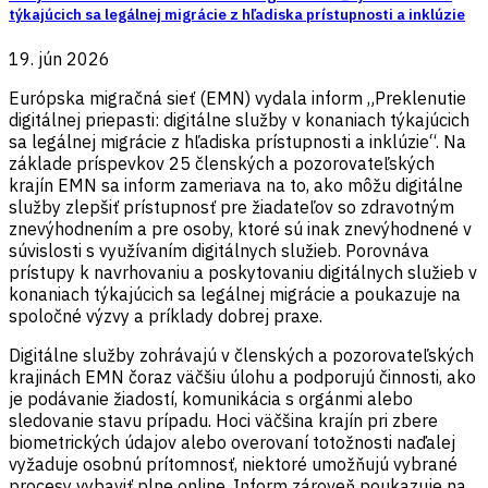
týkajúcich sa legálnej migrácie z hľadiska prístupnosti a inklúzie
19. jún 2026
Európska migračná sieť (EMN) vydala inform „Preklenutie
digitálnej priepasti: digitálne služby v konaniach týkajúcich
sa legálnej migrácie z hľadiska prístupnosti a inklúzie“. Na
základe príspevkov 25 členských a pozorovateľských
krajín EMN sa inform zameriava na to, ako môžu digitálne
služby zlepšiť prístupnosť pre žiadateľov so zdravotným
znevýhodnením a pre osoby, ktoré sú inak znevýhodnené v
súvislosti s využívaním digitálnych služieb. Porovnáva
prístupy k navrhovaniu a poskytovaniu digitálnych služieb v
konaniach týkajúcich sa legálnej migrácie a poukazuje na
spoločné výzvy a príklady dobrej praxe.
Digitálne služby zohrávajú v členských a pozorovateľských
krajinách EMN čoraz väčšiu úlohu a podporujú činnosti, ako
je podávanie žiadostí, komunikácia s orgánmi alebo
sledovanie stavu prípadu. Hoci väčšina krajín pri zbere
biometrických údajov alebo overovaní totožnosti naďalej
vyžaduje osobnú prítomnosť, niektoré umožňujú vybrané
procesy vybaviť plne online. Inform zároveň poukazuje na