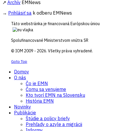
↗
Archív
EMNews
→
Prihlásiť sa
k odberu EMNews
Táto webstránka je financovaná Európskou úniou
Spolufinancované Ministerstvom vnútra SR
© IOM 2009 - 2026. Všetky práva vyhradené.
Goto Top
Domov
O nás
Čo je EMN
Čomu sa venujeme
Kto tvorí EMN na Slovensku
História EMN
Novinky
Publikácie
Štúdie a policy briefy
Prehľady o azyle a migrácii
Informy