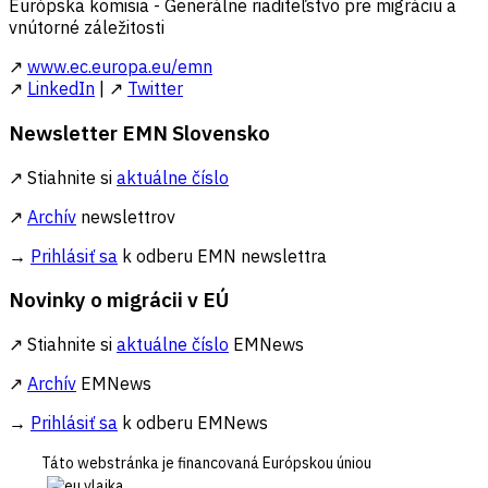
Európska komisia - Generálne riaditeľstvo pre migráciu a
vnútorné záležitosti
↗
www.ec.europa.eu/emn
↗
LinkedIn
| ↗
Twitter
Newsletter EMN Slovensko
↗ Stiahnite si
aktuálne číslo
↗
Archív
newslettrov
→
Prihlásiť sa
k odberu EMN newslettra
Novinky o migrácii v EÚ
↗ Stiahnite si
aktuálne číslo
EMNews
↗
Archív
EMNews
→
Prihlásiť sa
k odberu EMNews
Táto webstránka je financovaná Európskou úniou