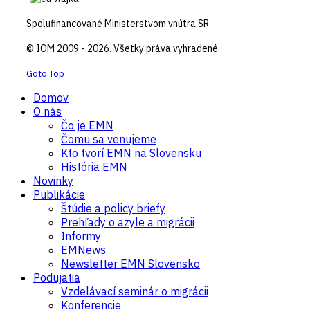
Spolufinancované Ministerstvom vnútra SR
© IOM 2009 - 2026. Všetky práva vyhradené.
Goto Top
Domov
O nás
Čo je EMN
Čomu sa venujeme
Kto tvorí EMN na Slovensku
História EMN
Novinky
Publikácie
Štúdie a policy briefy
Prehľady o azyle a migrácii
Informy
EMNews
Newsletter EMN Slovensko
Podujatia
Vzdelávací seminár o migrácii
Konferencie