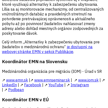
ktoré využívajú alternatívy k zabezpečeniu ubytovania.
Líšia sa aj monitorovacie mechanizmy, od centralizovaných
vnútroštátnych databáz a pravidelných stretnutí na
potvrdenie pretrvávajúcej oprávnenosti a aktuálneho
pobytu až po povinnosť žiadateľov nahlasovať zmeny
adresy alebo dohľad miestnych orgánov zodpovedných za
poskytovanie dávok.
Celý inform „Alternatívy k zabezpečeniu ubytovania pre
žiadateľov o medzinárodnú ochranu“
je dostupný na
webovej stránke EMN v sekcii Publikácie
.
Koordinátor EMN na Slovensku
Medzinárodná organizácia pre migráciu (IOM) - Úrad v SR
↗
www.emn.sk
|↗
www.emnseminar.sk
| ↗
www.iom.sk
| ↗
LinkedIn
| ↗
Facebook
| ↗
YouTube
| ↗
Instagram
| ↗
Podbean
Koordinátor EMN v EÚ