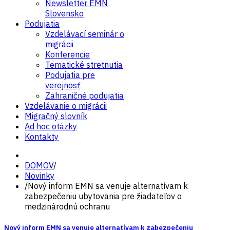
Newsletter EMN
Slovensko
Podujatia
Vzdelávací seminár o
migrácii
Konferencie
Tematické stretnutia
Podujatia pre
verejnosť
Zahraničné podujatia
Vzdelávanie o migrácii
Migračný slovník
Ad hoc otázky
Kontakty
DOMOV
/
Novinky
/
Nový inform EMN sa venuje alternatívam k
zabezpečeniu ubytovania pre žiadateľov o
medzinárodnú ochranu
Nový inform EMN sa venuje alternatívam k zabezpečeniu