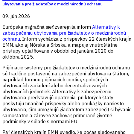
ubytovania pre žiadateľov o medzinárodnú ochranu
09. jún 2026
Európska migračná sieť zverejnila inform
Alternatívy k
zabezpečeniu ubytovania pre žiadateľov o medzinárodnú
ochranu
. Inform vychádza z príspevkov 22 členských krajín
EMN, ako aj Nórska a Srbska, a mapuje vnútroštátne
prístupy uplatňované v období od januára 2020 do
októbra 2025.
Prijímacie systémy pre žiadateľov o medzinárodnú ochranu
sú tradične postavené na zabezpečení ubytovania štátom,
napríklad formou prijímacích centier, spoločných
ubytovacích zariadení alebo decentralizovaných
ubytovacích jednotiek. Alternatívy k zabezpečeniu
ubytovania predstavujú opatrenia, pri ktorých štáty
poskytujú finančné príspevky alebo poukážky namiesto
ubytovania, čím umožňujú žiadateľom zabezpečiť si bývanie
samostatne a zároveň zachovať primerané životné
podmienky v súlade s normami EÚ.
Päť členských krajín EMN uviedlo, že počas sledovaného