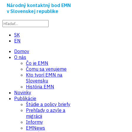
Národný kontaktný bod EMN
v Slovenskej republike
SK
EN
Domov
O nás
Čo je EMN
Čomu sa venujeme
Kto tvorí EMN na
Slovensku
História EMN
Novinky
Publikácie
Štúdie a policy briefy
Prehľady o azyle a
migrácii
Informy
EMNews