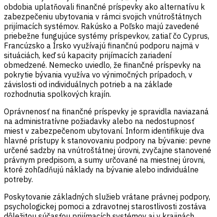
obdobia uplatňovali finančné príspevky ako alternatívu k
zabezpečeniu ubytovania v rámci svojich vnútroštátnych
prijímacích systémov. Rakúsko a Poľsko majú zavedené
priebežne fungujúce systémy príspevkov, zatiaľ čo Cyprus,
Francúzsko a Írsko využívajú finančnú podporu najmä v
situáciách, keď sú kapacity prijímacích zariadení
obmedzené. Nemecko uviedlo, že finančné príspevky na
pokrytie bývania využíva vo výnimočných prípadoch, v
závislosti od individuálnych potrieb a na základe
rozhodnutia spolkových krajín.
Oprávnenosť na finančné príspevky je spravidla naviazaná
na administratívne požiadavky alebo na nedostupnosť
miest v zabezpečenom ubytovaní. Inform identifikuje dva
hlavné prístupy k stanovovaniu podpory na bývanie: pevne
určené sadzby na vnútroštátnej úrovni, zvyčajne stanovené
právnym predpisom, a sumy určované na miestnej úrovni,
ktoré zohľadňujú náklady na bývanie alebo individuálne
potreby.
Poskytovanie základných služieb vrátane právnej podpory,
psychologickej pomoci a zdravotnej starostlivosti zostáva
dôležitou súčasťou prijímacích systémov aj v krajinách,