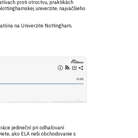
atívach proti otroctvu, praktikách
Nottinghamskej univerzite, najväčšieho
atória na Univerzite Nottingham,
ráce jedineční pri odhaľovaní
iete, ako ELA rieši obchodovanie s