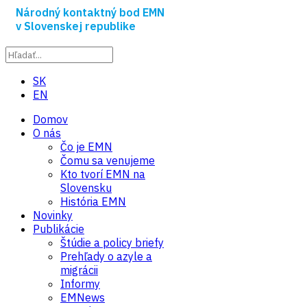
Národný kontaktný bod EMN
v Slovenskej republike
SK
EN
Domov
O nás
Čo je EMN
Čomu sa venujeme
Kto tvorí EMN na
Slovensku
História EMN
Novinky
Publikácie
Štúdie a policy briefy
Prehľady o azyle a
migrácii
Informy
EMNews