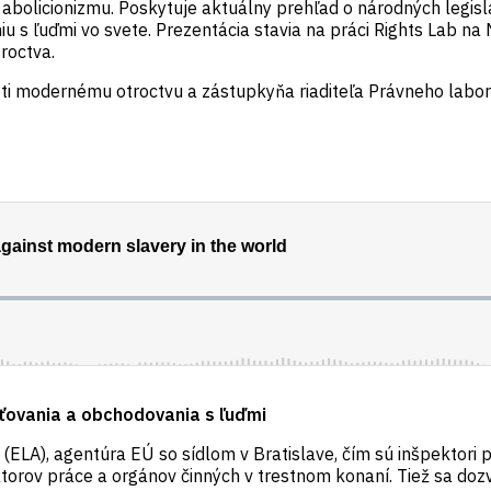
a abolicionizmu. Poskytuje aktuálny prehľad o národných legisl
 s ľuďmi vo svete. Prezentácia stavia na práci Rights Lab na 
roctva.
oti modernému otroctvu a zástupkyňa riaditeľa Právneho labor
sťovania a obchodovania s ľuďmi
(ELA), agentúra EÚ so sídlom v Bratislave, čím sú inšpektori p
orov práce a orgánov činných v trestnom konaní. Tiež sa dozv