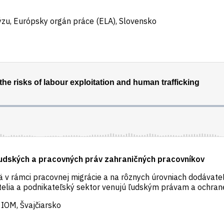
ýzu, Európsky orgán práce (ELA), Slovensko
ľudských a pracovných práv zahraničných pracovníkov
ä v rámci pracovnej migrácie a na rôznych úrovniach dodávateľ
telia a podnikateľský sektor venujú ľudským právam a ochrane
 IOM, Švajčiarsko