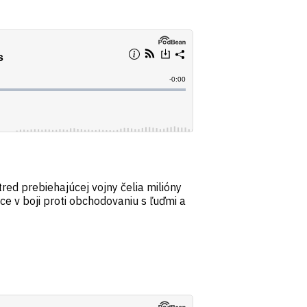
tred prebiehajúcej vojny čelia milióny
e v boji proti obchodovaniu s ľuďmi a