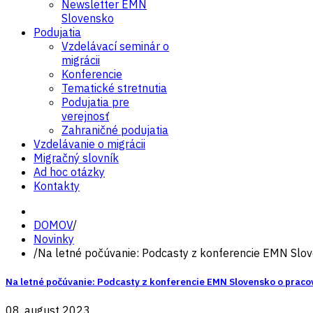
Newsletter EMN
Slovensko
Podujatia
Vzdelávací seminár o
migrácii
Konferencie
Tematické stretnutia
Podujatia pre
verejnosť
Zahraničné podujatia
Vzdelávanie o migrácii
Migračný slovník
Ad hoc otázky
Kontakty
DOMOV
/
Novinky
/
Na letné počúvanie: Podcasty z konferencie EMN Slo
Na letné počúvanie: Podcasty z konferencie EMN Slovensko o prac
08. august 2023