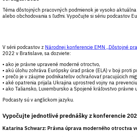
Téma dôstojných pracovných podmienok je vysoko aktuálna a 
alebo obchodovania s ľuďmi. Vypočujte si sériu podcastov Eu
V sérii podcastov z
Národnej konferencie EMN „Dôstojné pra
2022 v Bratislave, sa dozviete:
• ako je právne upravené moderné otroctvo,
• akú úlohu zohráva Európsky úrad práce (ELA) v boji proti 
• prečo je v záujme podnikateľov ochraňovať pracujúcich mig
• aké opatrenia prijala Ukrajina uprostred vojny na prevenc
• ako Taliansko, Luxembursko a Spojené kráľovstvo právne u
Podcasty sú v anglickom jazyku.
Vypočujte jednotlivé prednášky z konferencie 202
Katarina Schwarz: Právna úprava moderného otroctva v