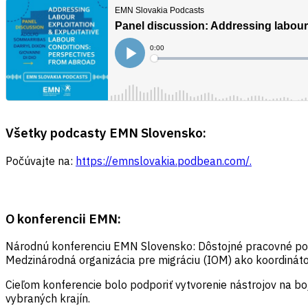
Všetky podcasty EMN Slovensko:
Počúvajte na:
https://emnslovakia.podbean.com/.
O konferencii EMN:
Národnú konferenciu EMN Slovensko: Dôstojné pracovné pod
Medzinárodná organizácia pre migráciu (IOM) ako koordináto
Cieľom konferencie bolo podporiť vytvorenie nástrojov na bo
vybraných krajín.