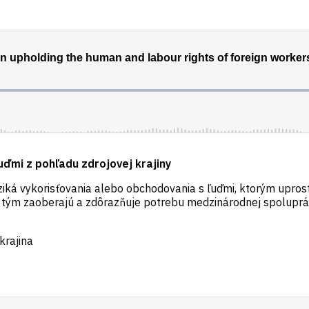
ďmi z pohľadu zdrojovej krajiny
riziká vykorisťovania alebo obchodovania s ľuďmi, ktorým upros
 sa tým zaoberajú a zdôrazňuje potrebu medzinárodnej spoluprác
krajina