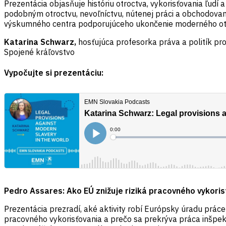
Prezentácia objasňuje históriu otroctva, vykorisťovania ľudí 
podobným otroctvu, nevoľníctvu, nútenej práci a obchodovaniu
výskumného centra podporujúceho ukončenie moderného ot
Katarina Schwarz,
hosťujúca profesorka práva a politík pr
Spojené kráľovstvo
Vypočujte si prezentáciu:
Pedro Assares: Ako EÚ znižuje riziká pracovného vykori
Prezentácia prezradí, aké aktivity robí Európsky úradu práce 
pracovného vykorisťovania a prečo sa prekrýva práca inšpekt