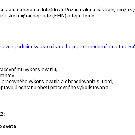
stále naberá na dôležitosti. Rôzne riziká a nástrahy môžu vy
rópskej migračnej siete (EMN) o tejto téme.
covné podmienky ako nástroj boja proti modernému otroctvu
pracovnému vykorisťovaniu,
rantov,
iu pracovného vykorisťovania a obchodovania s ľuďmi,
pravujú ochranu obetí pracovného vykorisťovania.
2:
o svete