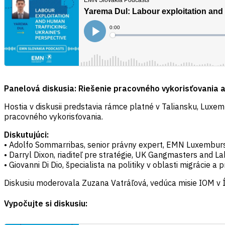
Panelová diskusia: Riešenie pracovného vykorisťovania 
Hostia v diskusii predstavia rámce platné v Taliansku, Luxe
pracovného vykorisťovania.
Diskutujúci:
• Adolfo Sommarribas, senior právny expert, EMN Luxembur
• Darryl Dixon, riaditeľ pre stratégie, UK Gangmasters and L
• Giovanni Di Dio, špecialista na politiky v oblasti migrácie a
Diskusiu moderovala Zuzana Vatráľová, vedúca misie IOM v Í
Vypočujte si diskusiu: