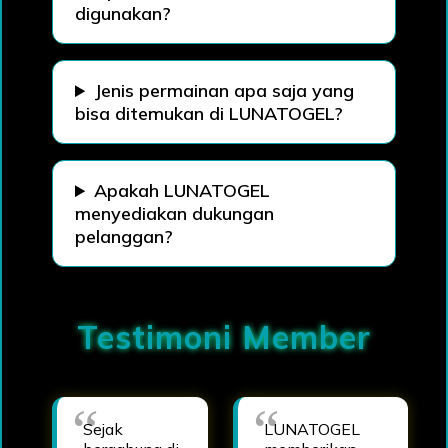
digunakan?
Jenis permainan apa saja yang
bisa ditemukan di LUNATOGEL?
Apakah LUNATOGEL
menyediakan dukungan
pelanggan?
Testimoni Member
Sejak
LUNATOGEL