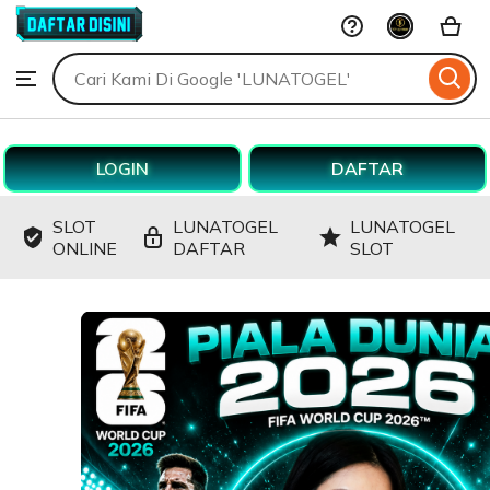
LUNATOGEL
Skip
to
Search
Browse
ontent
for
items
or
shops
LOGIN
DAFTAR
SLOT
LUNATOGEL
LUNATOGEL
ONLINE
DAFTAR
SLOT