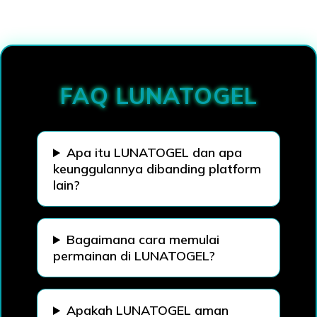
Loading...
FAQ LUNATOGEL
Apa itu LUNATOGEL dan apa
keunggulannya dibanding platform
lain?
Bagaimana cara memulai
permainan di LUNATOGEL?
Apakah LUNATOGEL aman